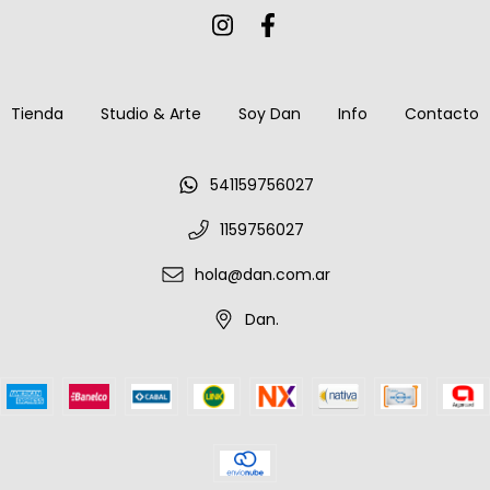
Tienda
Studio & Arte
Soy Dan
Info
Contacto
541159756027
1159756027
hola@dan.com.ar
Dan.