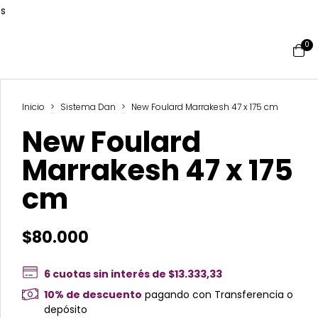
és
0
Inicio
>
Sistema Dan
>
New Foulard Marrakesh 47 x 175 cm
New Foulard
Marrakesh 47 x 175
cm
$80.000
6
cuotas sin interés de
$13.333,33
10% de descuento
pagando con Transferencia o
depósito