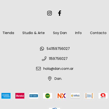
Tienda
Studio & Arte
Soy Dan
Info
Contacto
541159756027
1159756027
hola@dan.com.ar
Dan.