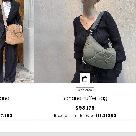
6 colores
iana
Banana Puffer Bag
$98.175
27.500
6
cuotas sin interés de
$16.362,50