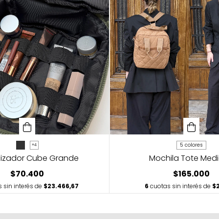
5 colores
+4
izador Cube Grande
Mochila Tote Med
$70.400
$165.000
 sin interés de
$23.466,67
6
cuotas sin interés de
$