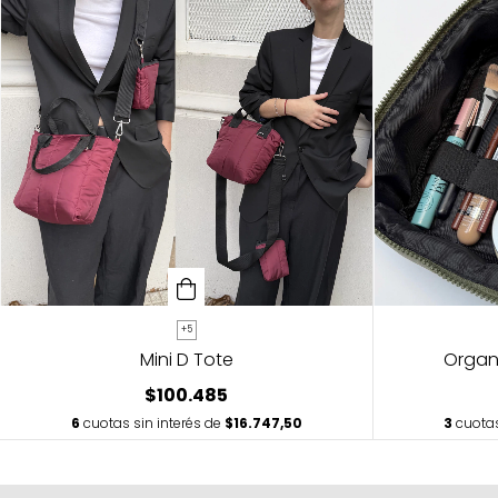
+5
Mini D Tote
Organ
$100.485
6
cuotas sin interés de
$16.747,50
3
cuotas